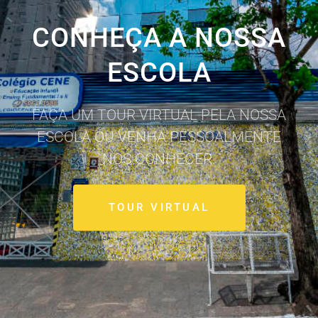
CONHEÇA A NOSSA
ESCOLA
FAÇA UM TOUR VIRTUAL PELA NOSSA
ESCOLA OU VENHA PESSOALMENTE
NOS CONHECER.
TOUR VIRTUAL